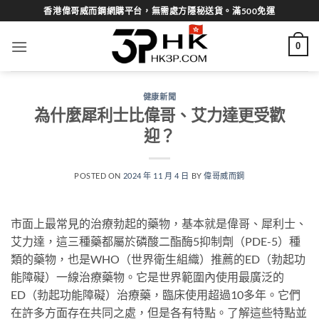
Skip
香港偉哥威而鋼網購平台，無需處方隱秘送貨。滿500免運
to
content
0
健康新聞
為什麼犀利士比偉哥、艾力達更受歡
迎？
POSTED ON
2024 年 11 月 4 日
BY
偉哥威而鋼
市面上最常見的治療勃起的藥物，基本就是偉哥、犀利士、
艾力達，這三種藥都屬於磷酸二酯酶5抑制劑（PDE-5）種
類的藥物，也是WHO（世界衛生組織）推薦的ED（勃起功
能障礙）一線治療藥物。它是世界範圍內使用最廣泛的
ED（勃起功能障礙）治療藥，臨床使用超過10多年。它們
在許多方面存在共同之處，但是各有特點。了解這些特點並