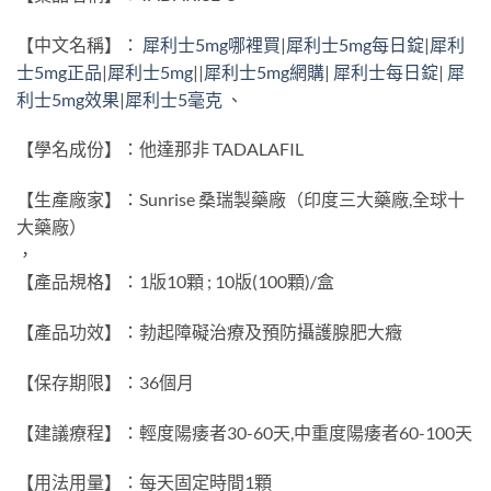
【中文名稱】：
犀利士5mg哪裡買
|
犀利士5mg每日錠
|
犀利
士5mg正品
|
犀利士5mg
||
犀利士5mg網購
|
犀利士每日錠
|
犀
利士5mg效果
|
犀利士5毫克
、
【學名成份】：他達那非 TADALAFIL
【生產廠家】：Sunrise 桑瑞製藥廠（印度三大藥廠,全球十
大藥廠）
，
【產品規格】：1版10顆 ; 10版(100顆)/盒
【產品功效】：勃起障礙治療及預防攝護腺肥大癥
【保存期限】：36個月
【建議療程】：輕度陽痿者30-60天,中重度陽痿者60-100天
【用法用量】：每天固定時間1顆