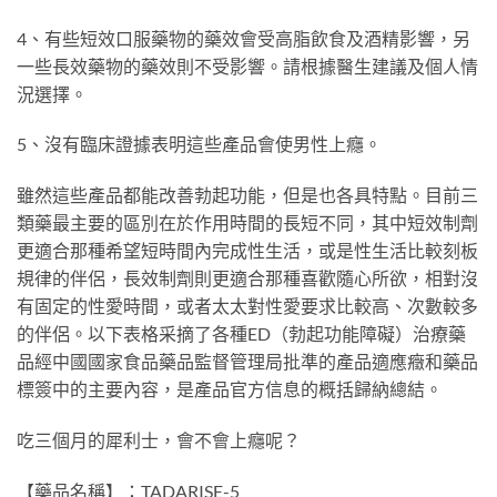
4、有些短效口服藥物的藥效會受高脂飲食及酒精影響，另
一些長效藥物的藥效則不受影響。請根據醫生建議及個人情
況選擇。
5、沒有臨床證據表明這些產品會使男性上癮。
雖然這些產品都能改善勃起功能，但是也各具特點。目前三
類藥最主要的區別在於作用時間的長短不同，其中短效制劑
更適合那種希望短時間內完成性生活，或是性生活比較刻板
規律的伴侶，長效制劑則更適合那種喜歡隨心所欲，相對沒
有固定的性愛時間，或者太太對性愛要求比較高、次數較多
的伴侶。以下表格采摘了各種ED（勃起功能障礙）治療藥
品經中國國家食品藥品監督管理局批準的產品適應癥和藥品
標簽中的主要內容，是產品官方信息的概括歸納總結。
吃三個月的犀利士，會不會上癮呢？
【藥品名稱】：TADARISE-5