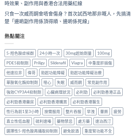
時效果、副作用與香港合法用藥紅線
只食一次威而鋼會唔會傷身？首次試西地那非嘅人，先搞清
楚「邊啲副作用係頂得順、邊啲係死線」
熱點關注
5-羥色胺症候群
24小時一次
30mg起始劑量
100mg
PDE5抑制劑
Priligy
Sildenafil
Viagra
中重度肝損傷
他達拉非
偉哥
勃起功能障礙
勃起功能障礙治療
單胺氧化酶抑制劑
噁心
失眠
威而鋼
常見副作用
強效CYP3A4抑制劑
心臟病理狀況
必利勁
必利勁香港正品
必利勁香港藥房
必利勁香港購買
必利勁香港醫生
性行為前1至3小時
按需服用
整片吞服
早洩
暈厥
疲勞
直立性低血壓
硫利達嗪
藥物禁忌
處方藥
達泊西汀
選擇性5-羥色胺再攝取抑制劑
避免飲酒
重度腎功能不全