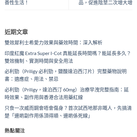
善性生活！
品，促進陰莖二次增大增
近期文章
雙效犀利士希愛力效果與藥效時間：深入解析
印度紅魔 Extra Super I-Cot 真能延長時間嗎？能延長多久？
雙效機制、實測時間與安全用法
必利勁（Priligy 必利勁，鹽酸達泊西汀片）完整藥物說明
書：適應症、用法、禁忌
必利勁（Priligy，達泊西汀 60mg）治療早洩完整指南：延
時效果、副作用與香港合法用藥紅線
只食一次威而鋼會唔會傷身？首次試西地那非嘅人，先搞清
楚「邊啲副作用係頂得順、邊啲係死線」
熱點關注