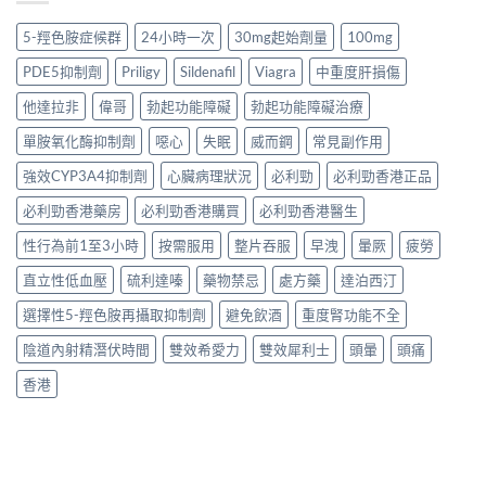
5-羥色胺症候群
24小時一次
30mg起始劑量
100mg
PDE5抑制劑
Priligy
Sildenafil
Viagra
中重度肝損傷
他達拉非
偉哥
勃起功能障礙
勃起功能障礙治療
單胺氧化酶抑制劑
噁心
失眠
威而鋼
常見副作用
強效CYP3A4抑制劑
心臟病理狀況
必利勁
必利勁香港正品
必利勁香港藥房
必利勁香港購買
必利勁香港醫生
性行為前1至3小時
按需服用
整片吞服
早洩
暈厥
疲勞
直立性低血壓
硫利達嗪
藥物禁忌
處方藥
達泊西汀
選擇性5-羥色胺再攝取抑制劑
避免飲酒
重度腎功能不全
陰道內射精潛伏時間
雙效希愛力
雙效犀利士
頭暈
頭痛
香港