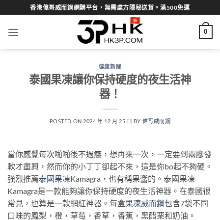
Skip
香港偉哥威而鋼網購平台，無需處方隱秘送貨。滿500免運
to
content
0
健康新聞
泰國果凍讓你保持硬度的夜生活神
器！
POSTED ON
2024 年 12 月 25 日
BY
偉哥威而鋼
當你感覺每次啪啪後不過癮，想再來一次，一定要到兩腳發
軟才盡興，然而你的小丁丁卻起不來，這是你bo起不夠硬。
強烈推薦
泰國果凍
Kamagra，也有稱果醬的。泰國果凍
Kamagra是一款能夠讓你保持硬度的夜生活神器。在泰國很
常見，也算是一款網紅神器。每盒
果凍威而鋼
包含7袋不同
口味的鳳梨，橙，草莓，香草，香蕉，黑醋栗和奶油。