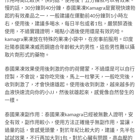
慢的話，30分鐘到40分鐘，泰國果凍Kamagra是實現快速勃
起的有效產品之一，一般建議在運動前40分鐘到1小時左
右，使用後，建議多喝水，每日半包或者1包，嚴禁醉酒後
使用，不過實踐證明，喝點小酒後使用還是有效的哈。
kamagra果凍放在特殊的果凍小袋中，在房事前服用。印度
壯陽泰國果凍威而鋼適合年齡較大的男性，這些男性難以攝
取片劑形式的藥物。
泰國果凍效果使用後刺激的你的荷爾蒙，不過還是可以自行
控製，不會說，當你吃完後，馬上一柱擎天，一般吃完後，
收到刺激了，才會快速雄起。使用後收到刺激，越來越多的
血液快速流向你的小JJ，然後就雄起來，感覺像自然發生的
一樣。
泰國果凍副作用：泰國果凍kamagra已經被無數人證明，安
全有效，副作用較小，使用方法正確幾乎無副作用，當讓，
過量的話，會感覺頭暈，對於年紀比較大的，建議，先半包
試試效果，不行再加大到1包，對於心臟有問題，高血壓的