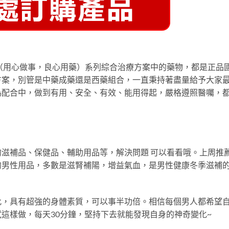
（用心做事，良心用藥）系列綜合治療方案中的藥物，都是正品
方案，別管是中藥成藥還是西藥組合，一直秉持著盡量給予大家
為配合中，做到有用、安全、有效、能用得起，嚴格遵照醫囑，
滋補品、保健品、輔助用品等，解決問題 可以看看哦。上周推
的男性用品，多數是滋腎補陽，增益氣血，是男性健康冬季滋補
此，具有超強的身體素質，可以事半功倍。相信每個男人都希望
這樣做，每天30分鐘，堅持下去就能發現自身的神奇變化~