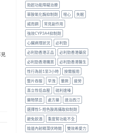
勃起功能障礙治療
單胺氧化酶抑制劑
噁心
失眠
威而鋼
常見副作用
強效CYP3A4抑制劑
心臟病理狀況
必利勁
必利勁香港正品
必利勁香港藥房
竿見
必利勁香港購買
必利勁香港醫生
性行為前1至3小時
按需服用
整片吞服
早洩
暈厥
疲勞
直立性低血壓
硫利達嗪
藥物禁忌
處方藥
達泊西汀
選擇性5-羥色胺再攝取抑制劑
避免飲酒
重度腎功能不全
陰道內射精潛伏時間
雙效希愛力