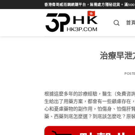
Skip
香港偉哥威而鋼網購平台，無需處方隱秘送貨。滿50
to
content
首
治療早泄
POST
根據這麼多年的診療經驗，醫生（免費咨
生給出了用藥方案，都會有一些顧慮存在
心和憂慮藥物的副作用，怕傷身、怕傷肝
藥、西藥到底怎麼選？到底該怎麼吃？原