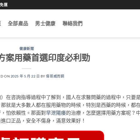
0免運
頁
全部產品
男士健康
聯絡我們
健康新聞
方案用藥首選印度必利勁
ED ON
2025 年 5 月 22 日
BY
偉哥威而鋼
詢）在咨詢指導過程中了解到，國人在求醫問藥的過程中，只要
，那就是大多數人都在服用藥物的時候，特別是西藥的時候，都
腎，怕依賴性。那面對
早泄
陽痿
的治療，怎麼選擇用藥方案呢？
裝進口正品，安全不傷身，滿意效果好！