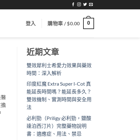
登入
購物車 /
$
0.00
0
近期文章
雙效犀利士希愛力效果與藥效
時間：深入解析
印度紅魔 Extra Super I-Cot 真
能延長時間嗎？能延長多久？
是醫
雙效機制、實測時間與安全用
在擔
法
中
必利勁（Priligy 必利勁，鹽酸
達泊西汀片）完整藥物說明
書：適應症、用法、禁忌