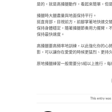
是的，就是高擡腿動作，看起來簡單，但
擡腿時大腿盡量與地面保持平行。
挺直背部，目視前方，前腳掌著地快速交
保持身體穩定，隨著擡腿節奏用力擺臂，
保持最快速度。
高擡腿要高頻率地訓練，以此強化你的心
影，可以讓你在愛愛的時候更猛烈、更持
原地擡腿練習一般需要分5組以上進行，每組
This entry was