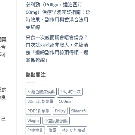
必利勁（Priligy，達泊西汀
60mg）治療早洩完整指南：延
時效果、副作用與香港合法用
藥紅線
只食一次威而鋼會唔會傷身？
國藥
首次試西地那非嘅人，先搞清
最合
楚「邊啲副作用係頂得順、邊
都可
啲係死線」
熱點關注
薦的
5-羥色胺症候群
24小時一次
的良
30mg起始劑量
100mg
PDE5抑制劑
Priligy
Sildenafil
自己
Viagra
中重度肝損傷
他達拉非
偉哥
勃起功能障礙