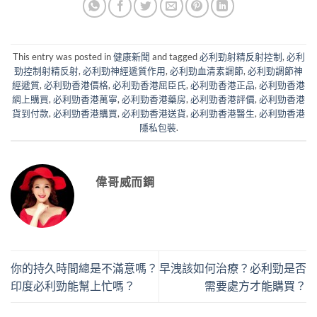
This entry was posted in
健康新聞
and tagged
必利勁射精反射控制
,
必利
勁控制射精反射
,
必利勁神經遞質作用
,
必利勁血清素調節
,
必利勁調節神
經遞質
,
必利勁香港價格
,
必利勁香港屈臣氏
,
必利勁香港正品
,
必利勁香港
網上購買
,
必利勁香港萬寧
,
必利勁香港藥房
,
必利勁香港評價
,
必利勁香港
貨到付款
,
必利勁香港購買
,
必利勁香港送貨
,
必利勁香港醫生
,
必利勁香港
隱私包裝
.
偉哥威而鋼
你的持久時間總是不滿意嗎？
早洩該如何治療？必利勁是否
印度必利勁能幫上忙嗎？
需要處方才能購買？