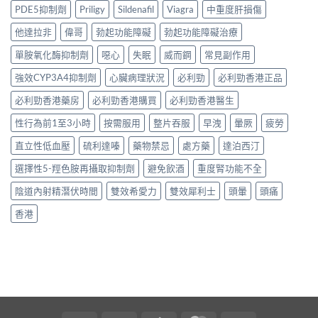
PDE5抑制劑
Priligy
Sildenafil
Viagra
中重度肝損傷
他達拉非
偉哥
勃起功能障礙
勃起功能障礙治療
單胺氧化酶抑制劑
噁心
失眠
威而鋼
常見副作用
強效CYP3A4抑制劑
心臟病理狀況
必利勁
必利勁香港正品
必利勁香港藥房
必利勁香港購買
必利勁香港醫生
性行為前1至3小時
按需服用
整片吞服
早洩
暈厥
疲勞
直立性低血壓
硫利達嗪
藥物禁忌
處方藥
達泊西汀
選擇性5-羥色胺再攝取抑制劑
避免飲酒
重度腎功能不全
陰道內射精潛伏時間
雙效希愛力
雙效犀利士
頭暈
頭痛
香港