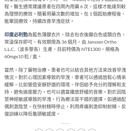
程。醫生通常建議患者在四周內用藥 6 次，這樣才能達到較
為理想的療效。隨著用藥次數的增加，在 1 個起始療程後，
能鞏固療效，持續改善早洩症狀。
印度必利勁
為藍色薄膜衣片，除去包衣後顯白色或類白色，
常溫保存即可，有效期限為 36 個月，由 Janssen Ortho
L.L.C.（波多黎各）生產，目前特價為 NT$1300，規格為
60mgx10 粒 / 盒。
當然，除了藥物治療，患者也可以結合其他方法來改善早洩
情況。對於心理因素導致的早洩，患者可以通過放鬆心情來
緩解，比如營造安靜舒適的環境，伴侶給予充分的理解和支
持，避免過度壓力，也可以適當播放舒緩的音樂。對於因陰
莖神經敏感導致的早洩，行為療法是不錯的選擇，如通過配
偶刺激陰莖，在快射精時停止，利用疼痛刺激抑制射精，反
復訓練以降低龜頭敏感度。