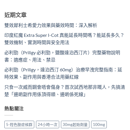
近期文章
雙效犀利士希愛力效果與藥效時間：深入解析
印度紅魔 Extra Super I-Cot 真能延長時間嗎？能延長多久？
雙效機制、實測時間與安全用法
必利勁（Priligy 必利勁，鹽酸達泊西汀片）完整藥物說明
書：適應症、用法、禁忌
必利勁（Priligy，達泊西汀 60mg）治療早洩完整指南：延
時效果、副作用與香港合法用藥紅線
只食一次威而鋼會唔會傷身？首次試西地那非嘅人，先搞清
楚「邊啲副作用係頂得順、邊啲係死線」
熱點關注
5-羥色胺症候群
24小時一次
30mg起始劑量
100mg