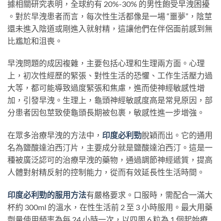
據相關研究表明，全球約有 20%-30% 的男性飽受早洩困擾
。對於早洩患者而言，每次性生活都像是一場 “噩夢”，陰莖
還未進入陰道或剛進入就射精，這讓他們在伴侶面前感到無
比尷尬和沮喪。
早洩問題的成因複雜，主要包括心理和生理兩方面。心理
上，初次性經歷的緊張、對性生活的恐懼、工作生活壓力過
大等，都可能導致過度緊張和焦慮，進而使神經敏感性增
加，引發早洩。生理上，龜頭神經敏感度高是常見原因，部
分患者因包莖致使龜頭長期被包裹，敏感性進一步增強。
在眾多治療早洩的方法中，
印度必利勁
脫穎而出。它的通用
名為鹽酸達泊西汀片，主要成分就是鹽酸達泊西汀。這是一
種被廣泛認可的治療早洩的藥物，通過調節神經遞質，提高
人體對射精反射的控制能力，從而有效延長性生活時間。
印度必利勁的服用方法
有嚴格要求。口服時，需配合一滿大
杯約 300ml 的溫水，在性生活前 2 至 3 小時服用。最大用藥
劑量使用頻率為每 24 小時一次，以四周 6 粒為 1 個起始療