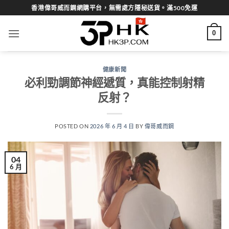
Skip
香港偉哥威而鋼網購平台，無需處方隱秘送貨。滿500免運
to
content
0
健康新聞
必利勁調節神經遞質，真能控制射精
反射？
POSTED ON
2026 年 6 月 4 日
BY
偉哥威而鋼
04
6 月