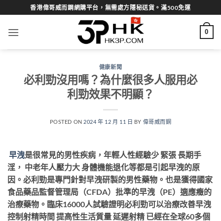
Skip
香港偉哥威而鋼網購平台，無需處方隱秘送貨。滿500免運
to
content
0
健康新聞
必利勁沒用嗎？為什麼很多人服用必
利勁效果不明顯？
POSTED ON
2024 年 12 月 11 日
BY
偉哥威而鋼
早洩
是很常見的男性疾病，年輕人性經驗少 緊張 長期手
淫， 中老年人壓力大 身體機能退化等都是引起早洩的原
因。必利勁是專門針對早洩研製的男性藥物。也是獲得國家
食品藥品監督管理局（CFDA）批準的早洩（PE）適應癥的
治療藥物。臨床16000人試驗證明必利勁可以治療改善早洩
控制射精時間 提高性生活質量 延遲射精 已經在全球60多個