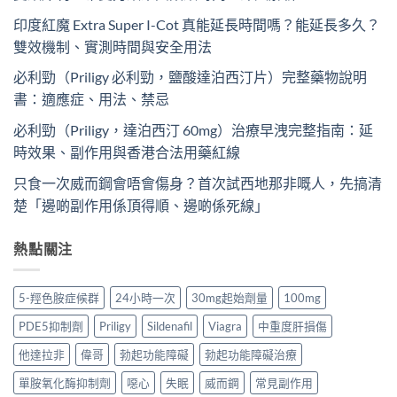
印度紅魔 Extra Super I-Cot 真能延長時間嗎？能延長多久？
雙效機制、實測時間與安全用法
必利勁（Priligy 必利勁，鹽酸達泊西汀片）完整藥物說明
書：適應症、用法、禁忌
必利勁（Priligy，達泊西汀 60mg）治療早洩完整指南：延
時效果、副作用與香港合法用藥紅線
只食一次威而鋼會唔會傷身？首次試西地那非嘅人，先搞清
楚「邊啲副作用係頂得順、邊啲係死線」
熱點關注
5-羥色胺症候群
24小時一次
30mg起始劑量
100mg
PDE5抑制劑
Priligy
Sildenafil
Viagra
中重度肝損傷
他達拉非
偉哥
勃起功能障礙
勃起功能障礙治療
單胺氧化酶抑制劑
噁心
失眠
威而鋼
常見副作用