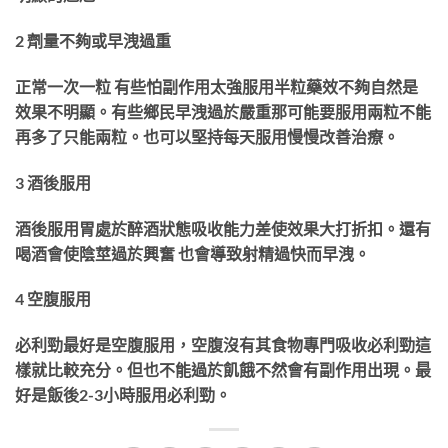
2 劑量不夠或早洩過重
正常一次一粒 有些怕副作用太強服用半粒藥效不夠自然是
效果不明顯。有些鄉民早洩過於嚴重那可能要服用兩粒不能
再多了只能兩粒。也可以堅持每天服用慢慢改善治療。
3 酒後服用
酒後服用胃處於醉酒狀態吸收能力差使效果大打折扣。還有
喝酒會使陰莖過於興奮 也會導致射精過快而早洩。
4 空腹服用
必利勁最好是空腹服用，空腹沒有其食物專門吸收必利勁這
樣就比較充分。但也不能過於飢餓不然會有副作用出現。最
好是飯後2-3小時服用必利勁。