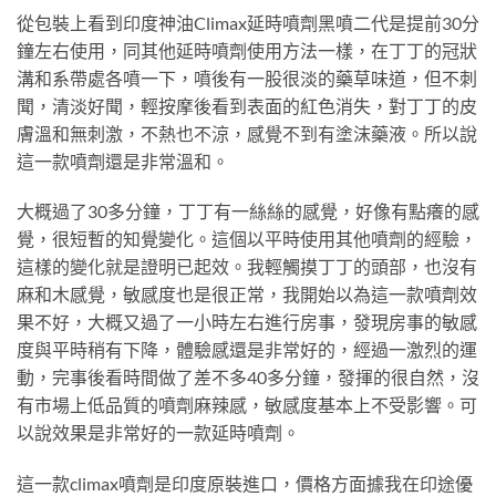
從包裝上看到印度神油Climax延時噴劑黑噴二代是提前30分
鐘左右使用，同其他延時噴劑使用方法一樣，在丁丁的冠狀
溝和系帶處各噴一下，噴後有一股很淡的藥草味道，但不刺
聞，清淡好聞，輕按摩後看到表面的紅色消失，對丁丁的皮
膚溫和無刺激，不熱也不涼，感覺不到有塗沫藥液。所以說
這一款噴劑還是非常溫和。
大概過了30多分鐘，丁丁有一絲絲的感覺，好像有點癢的感
覺，很短暫的知覺變化。這個以平時使用其他噴劑的經驗，
這樣的變化就是證明已起效。我輕觸摸丁丁的頭部，也沒有
麻和木感覺，敏感度也是很正常，我開始以為這一款噴劑效
果不好，大概又過了一小時左右進行房事，發現房事的敏感
度與平時稍有下降，體驗感還是非常好的，經過一激烈的運
動，完事後看時間做了差不多40多分鐘，發揮的很自然，沒
有市場上低品質的噴劑麻辣感，敏感度基本上不受影響。可
以說效果是非常好的一款延時噴劑。
這一款climax噴劑是印度原裝進口，價格方面據我在印途優