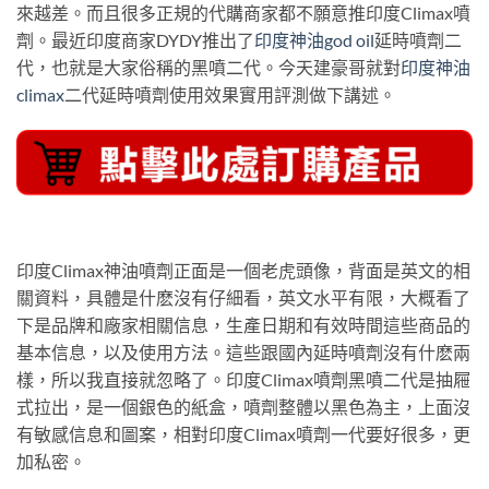
來越差。而且很多正規的代購商家都不願意推印度Climax噴
劑。最近印度商家DYDY推出了
印度神油god oil
延時噴劑二
代，也就是大家俗稱的黑噴二代。今天建豪哥就對
印度神油
climax
二代延時噴劑使用效果實用評測做下講述。
印度Climax神油噴劑正面是一個老虎頭像，背面是英文的相
關資料，具體是什麽沒有仔細看，英文水平有限，大概看了
下是品牌和廠家相關信息，生產日期和有效時間這些商品的
基本信息，以及使用方法。這些跟國內延時噴劑沒有什麽兩
樣，所以我直接就忽略了。印度Climax噴劑黑噴二代是抽屜
式拉出，是一個銀色的紙盒，噴劑整體以黑色為主，上面沒
有敏感信息和圖案，相對印度Climax噴劑一代要好很多，更
加私密。