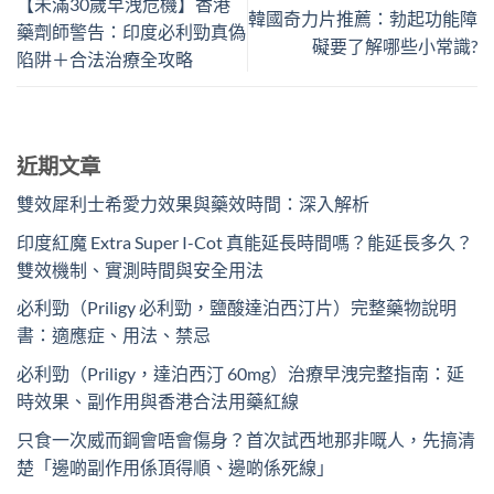
【未滿30歲早洩危機】香港
韓國奇力片推薦：勃起功能障
藥劑師警告：印度必利勁真偽
礙要了解哪些小常識?
陷阱＋合法治療全攻略
近期文章
雙效犀利士希愛力效果與藥效時間：深入解析
印度紅魔 Extra Super I-Cot 真能延長時間嗎？能延長多久？
雙效機制、實測時間與安全用法
必利勁（Priligy 必利勁，鹽酸達泊西汀片）完整藥物說明
書：適應症、用法、禁忌
必利勁（Priligy，達泊西汀 60mg）治療早洩完整指南：延
時效果、副作用與香港合法用藥紅線
只食一次威而鋼會唔會傷身？首次試西地那非嘅人，先搞清
楚「邊啲副作用係頂得順、邊啲係死線」