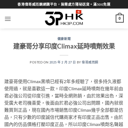
Skip
香港偉哥威而鋼網購平台，無需處方隱秘送貨。滿500免運
to
content
0
健康新聞
建豪哥分享印度Climax延時噴劑效果
POSTED ON
2025 年 2 月 27 日
BY
偉哥威而鋼
建豪哥使用Climax黑噴已經有2年多經驗了，很多持久液都
使用過，就是喜歡這一款。印度Climax延時噴劑在幾年前由
君必強公司從印度引進，當時全網熱銷，由於效果出色，深
受廣大老司機喜愛，後面由於君必強公司出問題，國內就很
難買到正品，現在國內市場銷售印度Climax幾乎全部都是仿
品，只有少數的印度誠信代購商家才有印度正品出售。由於
國內的仿品價格打壓印度正品，所以印度Climax噴劑名聲越