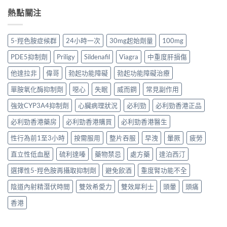
熱點關注
5-羥色胺症候群
24小時一次
30mg起始劑量
100mg
PDE5抑制劑
Priligy
Sildenafil
Viagra
中重度肝損傷
他達拉非
偉哥
勃起功能障礙
勃起功能障礙治療
單胺氧化酶抑制劑
噁心
失眠
威而鋼
常見副作用
強效CYP3A4抑制劑
心臟病理狀況
必利勁
必利勁香港正品
必利勁香港藥房
必利勁香港購買
必利勁香港醫生
性行為前1至3小時
按需服用
整片吞服
早洩
暈厥
疲勞
直立性低血壓
硫利達嗪
藥物禁忌
處方藥
達泊西汀
選擇性5-羥色胺再攝取抑制劑
避免飲酒
重度腎功能不全
陰道內射精潛伏時間
雙效希愛力
雙效犀利士
頭暈
頭痛
香港