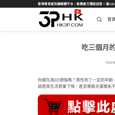
Skip
香港偉哥威而鋼網購平台，無需處方隱秘送貨。滿50
to
content
首
吃三個月
POST
你還在為
ED
煩惱嗎？男性到了一定的年齡
病使其生活質量下降，甚至導致夫妻關系不