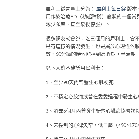
犀利士從含量上分為：
犀利士每日錠
版本
用作於治療ED（勃起障礙）癥狀的一個常
減少頻率，直至最後停服）。
很多網友就會說，吃三個月的犀利士，會
是有這樣的情況發生，也是屬於心理性依賴
效，60分鐘的時候能達到高峰期，半衰期（
以下人群不建議用犀利士：
1、至少90天內曾發生心肌梗死
2、不穩定心絞痛或曾在愛愛過程中發生心
3、過去6個月內曾發生紐約心臟病協會診
4、未控制的心律失常，低血壓（<90>170/10
5、過去6個月內曾發生卒中