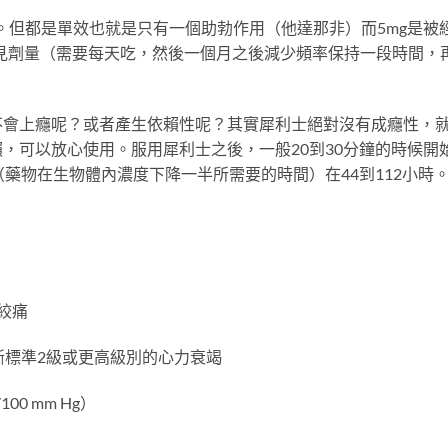
。但都是單效也就是只有一個助勃作用（他達那非）而5mg是被
見劑量（需要每天吃，然後一個月之後減少頻率保持一段時間，
不會上癮呢？或者產生依賴性呢？其實犀利士絕對沒有成癮性，
，可以放心使用。服用犀利士之後，一般20到30分鐘的時候開
藥物在生物體內濃度下降一半所需要的時間）在44到112小時
絞痛
斷標準2級或更高級別的心力衰竭
0 mm Hg）