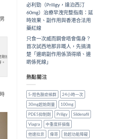
必利勁（Priligy，達泊西汀
60mg）治療早洩完整指南：延
男
時效果、副作用與香港合法用
藥紅線
只食一次威而鋼會唔會傷身？
首次試西地那非嘅人，先搞清
楚「邊啲副作用係頂得順、邊
莖剛接觸女體時能堅硬勃起卻在插入時又萎軟。伴有精神不振精神狀態等等。

啲係死線」
等。
熱點關注
平時
5-羥色胺症候群
24小時一次
30mg起始劑量
100mg
PDE5抑制劑
Priligy
Sildenafil
Viagra
中重度肝損傷
他達拉非
偉哥
勃起功能障礙