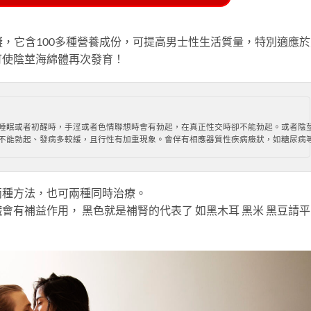
，它含100多種營養成份，可提高男士性生活質量，特別適應於
可使陰莖海綿體再次發育！


間睡眠或者初醒時，手淫或者色情聯想時會有勃起，在真正性交時卻不能勃起。或者陰
都不能勃起、發病多較緩，且行性有加重現象。會伴有相應器質性疾病癥狀，如糖尿病
兩種方法，也可兩種同時治療。
有補益作用， 黑色就是補腎的代表了 如黑木耳 黑米 黑豆請