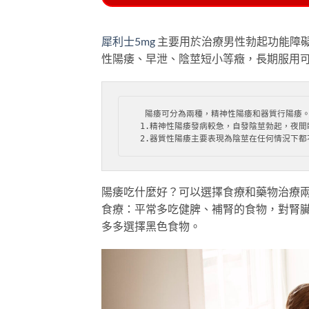
犀利士5mg
主要用於治療男性勃起功能障礙
性陽痿、早泄、陰莖短小等癥，長期服用
  陽痿可分為兩種，精神性陽痿和器質行陽痿。
 1.精神性陽痿發病較急，自發陰莖勃起，夜
 2.器質性陽痿主要表現為陰莖在任何情況下
陽痿吃什麼好？可以選擇食療和藥物治療
食療：平常多吃健脾、補腎的食物，對腎臟會
多多選擇黑色食物。