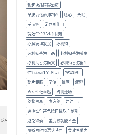
勃起功能障礙治療
單胺氧化酶抑制劑
噁心
失眠
威而鋼
常見副作用
強效CYP3A4抑制劑
心臟病理狀況
必利勁
必利勁香港正品
必利勁香港藥房
必利勁香港購買
必利勁香港醫生
性行為前1至3小時
按需服用
整片吞服
早洩
暈厥
疲勞
直立性低血壓
硫利達嗪
藥物禁忌
處方藥
達泊西汀
選擇性5-羥色胺再攝取抑制劑
避免飲酒
重度腎功能不全
效時間長達36個小時。 溫馨提醒需憑處方購買犀利士。
陰道內射精潛伏時間
雙效希愛力