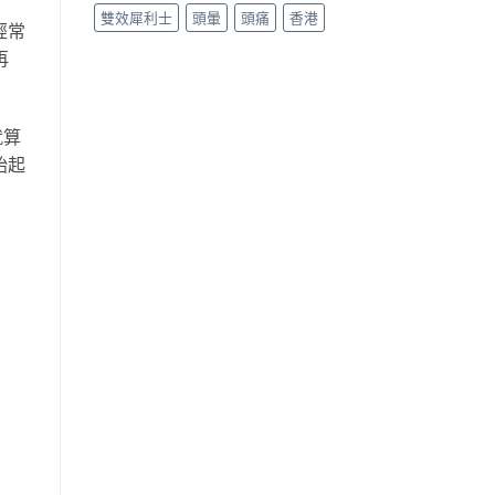
雙效犀利士
頭暈
頭痛
香港
經常
再
就算
始起
。