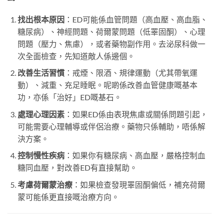
找出根本原因
：ED可能係血管問題（高血壓、高血脂、
糖尿病）、神經問題、荷爾蒙問題（低睪固酮）、心理
問題（壓力、焦慮），或者藥物副作用。去泌尿科做一
次全面檢查，先知道敵人係邊個。
改善生活習慣
：戒煙、限酒、規律運動（尤其帶氧運
動）、減重、充足睡眠。呢啲係改善血管健康嘅基本
功，亦係「治好」ED嘅基石。
處理心理因素
：如果ED係由表現焦慮或關係問題引起，
可能需要心理輔導或伴侶治療。藥物只係輔助，唔係解
決方案。
控制慢性疾病
：如果你有糖尿病、高血壓，嚴格控制血
糖同血壓，對改善ED有直接幫助。
考慮荷爾蒙治療
：如果檢查發現睪固酮偏低，補充荷爾
蒙可能係更直接嘅治療方向。