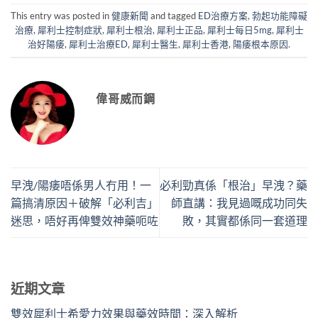
This entry was posted in
健康新聞
and tagged
ED治療方案
,
勃起功能障礙
治療
,
犀利士控制症狀
,
犀利士根治
,
犀利士正品
,
犀利士每日5mg
,
犀利士
治好陽痿
,
犀利士治療ED
,
犀利士醫生
,
犀利士香港
,
陽痿根本原因
.
偉哥威而鋼
早洩/陽痿唔係男人冇用！一
必利勁真係「根治」早洩？藥
篇搞清原因＋破解「必利吉」
師直講：我見過嘅成功同失
迷思，唔好再俾雙效神藥呃咗
敗，其實都係同一套道理
近期文章
雙效犀利士希愛力效果與藥效時間：深入解析