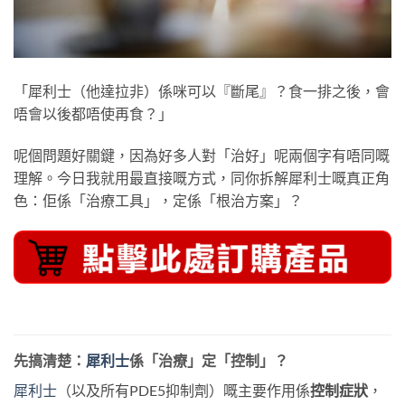
「犀利士（他達拉非）係咪可以『斷尾』？食一排之後，會
唔會以後都唔使再食？」
呢個問題好關鍵，因為好多人對「治好」呢兩個字有唔同嘅
理解。今日我就用最直接嘅方式，同你拆解犀利士嘅真正角
色：佢係「治療工具」，定係「根治方案」？
先搞清楚：
犀利士
係「治療」定「控制」？
犀利士
（以及所有PDE5抑制劑）嘅主要作用係
控制症狀
，