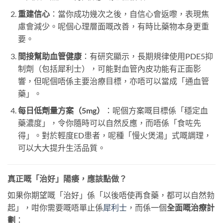
重建信心
：當你成功幾次之後，自信心會返嚟，表現焦
慮會減少。呢個心理層面嘅改善，有時比藥物本身更重
要。
間接幫助血管健康
：有研究顯示，長期規律使用PDE5抑
制劑（包括犀利士），可能對血管內皮功能有正面影
響，但呢個唔係主要治療目標，亦唔可以當成「通血管
藥」。
每日低劑量方案（5mg）
：呢個方案嘅目標係「穩定血
藥濃度」，令你隨時可以自然反應，而唔係「食咗先
得」。對於輕度ED患者，呢種「慢火煲湯」式嘅調理，
可以大大提升生活品質。
真正嘅「治好」陽痿，應該點做？
如果你期望嘅「治好」係「以後唔使再食藥，都可以自然勃
起」，咁你需要嘅唔單止係
犀利士
，而係一個
全面嘅治療計
劃
：