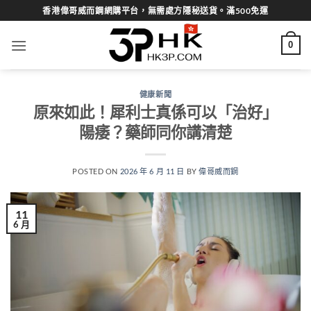
Skip
香港偉哥威而鋼網購平台，無需處方隱秘送貨。滿500免運
to
content
0
健康新聞
原來如此！犀利士真係可以「治好」
陽痿？藥師同你講清楚
POSTED ON
2026 年 6 月 11 日
BY
偉哥威而鋼
11
6 月