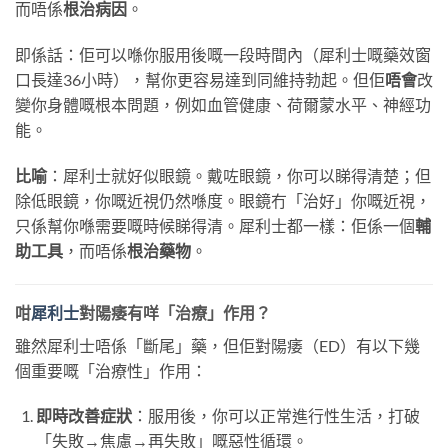
而唔係
根治病因
。
即係話：佢可以喺你服用後嘅一段時間內（犀利士嘅藥效窗
口長達36小時），幫你更容易達到同維持勃起。但佢
唔會
改
變你身體嘅根本問題，例如血管健康、荷爾蒙水平、神經功
能。
比喻
：犀利士就好似眼鏡。戴咗眼鏡，你可以睇得清楚；但
除低眼鏡，你嘅近視仍然喺度。眼鏡冇「治好」你嘅近視，
只係幫你喺需要嘅時候睇得清。犀利士都一樣：佢係一個
輔
助工具
，而唔係
根治藥物
。
咁
犀利士
對陽痿有咩「治療」作用？
雖然犀利士唔係「斷尾」藥，但佢對陽痿（ED）有以下幾
個重要嘅「治療性」作用：
即時改善症狀
：服用後，你可以正常進行性生活，打破
「失敗→焦慮→再失敗」嘅惡性循環。