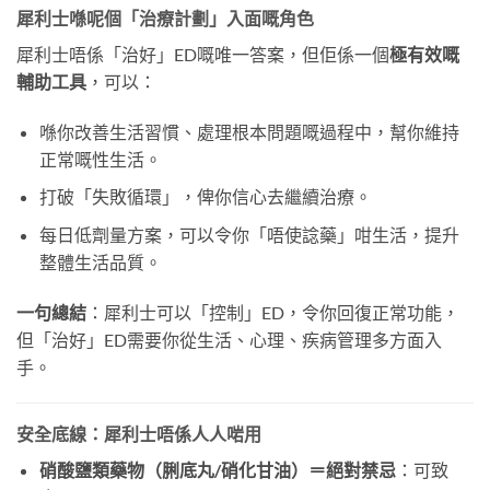
犀利士喺呢個「治療計劃」入面嘅角色
犀利士唔係「治好」ED嘅唯一答案，但佢係一個
極有效嘅
輔助工具
，可以：
喺你改善生活習慣、處理根本問題嘅過程中，幫你維持
正常嘅性生活。
打破「失敗循環」，俾你信心去繼續治療。
每日低劑量方案，可以令你「唔使諗藥」咁生活，提升
整體生活品質。
一句總結
：犀利士可以「控制」ED，令你回復正常功能，
但「治好」ED需要你從生活、心理、疾病管理多方面入
手。
安全底線：犀利士唔係人人啱用
硝酸鹽類藥物（脷底丸/硝化甘油）＝絕對禁忌
：可致