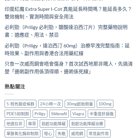
印度紅魔 Extra Super I-Cot 真能延長時間嗎？能延長多久？
雙效機制、實測時間與安全用法
必利勁（Priligy 必利勁，鹽酸達泊西汀片）完整藥物說明
書：適應症、用法、禁忌
必利勁（Priligy，達泊西汀 60mg）治療早洩完整指南：延
時效果、副作用與香港合法用藥紅線
只食一次威而鋼會唔會傷身？首次試西地那非嘅人，先搞清
楚「邊啲副作用係頂得順、邊啲係死線」
熱點關注
5-羥色胺症候群
24小時一次
30mg起始劑量
100mg
PDE5抑制劑
Priligy
Sildenafil
Viagra
中重度肝損傷
他達拉非
偉哥
勃起功能障礙
勃起功能障礙治療
單胺氧化酶抑制劑
噁心
失眠
威而鋼
常見副作用